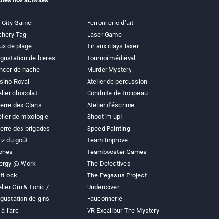
utes nos activités
 City Game
Ferronnerie d’art
chery Tag
Laser Game
ux de plage
Tir aux clays laser
gustation de bières
Tournoi médiéval
ncer de hache
Murder Mystery
sino Royal
Atelier de percussion
elier chocolat
Conduite de troupeau
erre des Clans
Atelier d'éscrime
elier de mixologie
Shoot 'm up!
erre des brigades
Speed Painting
iz du goût
Team Improve
ones
Teambooster Games
ergy @ Work
The Detectives
ftLock
The Pegasus Project
elier Gin & Tonic /
Undercover
gustation de gins
Fauconnerie
 à l'arc
VR Excalibur The Mystery