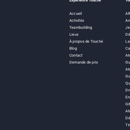
Expérience Touché
To
Accueil
AR
Activités
Ar
Teambuilding
Je
Lieux
Dé
À propos de Touché
La
Blog
Ca
Contact
At
Demande de prix
Gu
At
Gu
Qu
Dr
En
Gi
At
Dé
Tir