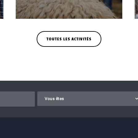
TROUPEAU
TOUTES LES ACTIVITÉS
Gelieve dit veld leeg te laten.