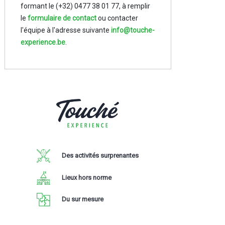
L’organisation et le sens du détail n’ont
plus de secret pour Touché Experience. Le
résultat ? Une
expérience inoubliable où
votre rêve devient réalité.
Nous nous ferons un plaisir de vous aider.
N’hésitez pas à nous téléphoner en
formant le (+32) 0477 38 01 77,
à remplir
le
formulaire de contact
ou contacter
l'équipe à l'adresse suivante
info@touche-
experience.be
.