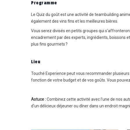
Programme
Le Quiz du goût est une activité de teambuilding anim
également des vins fins et les meilleures bières.
Vous serez divisés en petits groupes qui s'affronteron
encadrement par des experts, ingrédients, boissons e
plus fins gourmets ?
Merci pour l'organisation, le
délicieux déjeuner et les
animateurs enthousiastes. Nous
Lieu
n'avons reçu que des
commentaires positifs sur les
Touché Experience peut vous recommander plusieurs l
Highland Games !
fonction de votre budget et de vos goûts. Vous pouvez
Cedric Manhaeve - Delaware
Astuce :
Combinez cette activité avec l'une de nos au
d'un délicieux déjeuner ou dîner dans un endroit magni