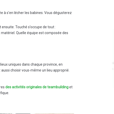
ée à s’en lécher les babines. Vous dégusterez
t ensuite. Touché s’occupe de tout :
t matériel. Quelle équipe est composée des
Bonjour Frederick, Il y a eu
beaucoup de réponses
enthousiastes de la part des
escrimeurs. Merci pour cet
excellent atelier ! Notre client était
ieux uniques dans chaque province, en
très satisfait ! À la prochaine fois
 aussi choisir vous-même un lieu approprié.
Angeli Klaassen - Pino Events
tres
des activités originales de teambuilding
et
fique.