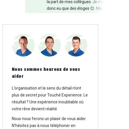
la part de mes collègues. Je n'ai
donc eu que des éloges 😊. Merci
encore pour toute l'attention que
vous m'avez portée - nous aurons
certainement l'occasion de nous
entendre dans un avenir proche !
Liesbeth Schotsmans - Innocom
Nous sommes heureux de vous
aider