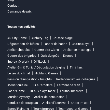
Contact
Demande de prix
Toutes nos activités
AR City Game
Archery Tag
Jeux de plage
Dégustation de bières
Lancer de hache
Casino Royal
Atelier chocolat
Guerre des Clans
Atelier de mixologie
Guerre des brigades
Quiz du goût
Drones
Energy @ Work
GiftLock
Atelier Gin & Tonic / Dégustation de gins
Tir à l'arc
Le jeu du climat
Highland Games
Session d’inspiration - Insights
Redécouvrez vos collègues
Atelier cuisine
Tir à l'arbalète
Ferronnerie d’art
Laser Game
Tir aux clays laser
Tournoi médiéval
Murder Mystery
Atelier de percussion
Conduite de troupeau
Atelier d'éscrime
Shoot 'm up!
Speed Painting
Team Improve
Teambooster Games