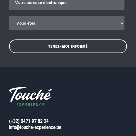
Gelieve dit veld leeg te laten.
(+32) 0471 97 82 24
info@touche-experience.be