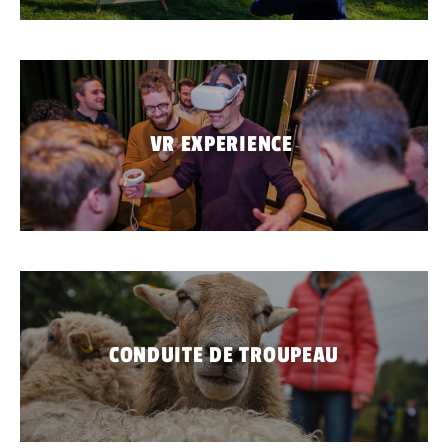
VR EXPERIENCE
ACCUEIL
CTIVITÉS
CONDUITE DE TROUPEAU
MBUILDING
LIEUX
OS DE TOUCHÉ