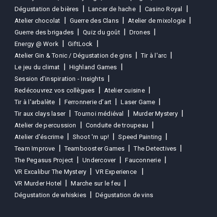
Dégustation de bières
Lancer de hache
Casino Royal
Atelier chocolat
Guerre des Clans
Atelier de mixologie
Guerre des brigades
Quiz du goût
Drones
Energy @ Work
GiftLock
Atelier Gin & Tonic / Dégustation de gins
Tir à l'arc
Le jeu du climat
Highland Games
Session d’inspiration - Insights
Redécouvrez vos collègues
Atelier cuisine
Tir à l'arbalète
Ferronnerie d’art
Laser Game
Tir aux clays laser
Tournoi médiéval
Murder Mystery
Atelier de percussion
Conduite de troupeau
Atelier d'éscrime
Shoot 'm up!
Speed Painting
Team Improve
Teambooster Games
The Detectives
The Pegasus Project
Undercover
Fauconnerie
VR Excalibur The Mystery
VR Experience
VR Murder Hotel
Marche sur le feu
Dégustation de whiskies
Dégustation de vins