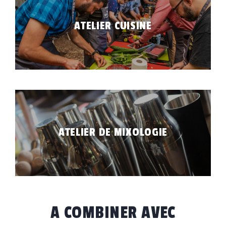
CTIVITÉS
ATELIER CUISINE
MBUILDING
LIEUX
OS DE TOUCHÉ
BLOG
ONTACT
ATELIER DE MIXOLOGIE
DE DE PRIX
FR
EN
A COMBINER AVEC