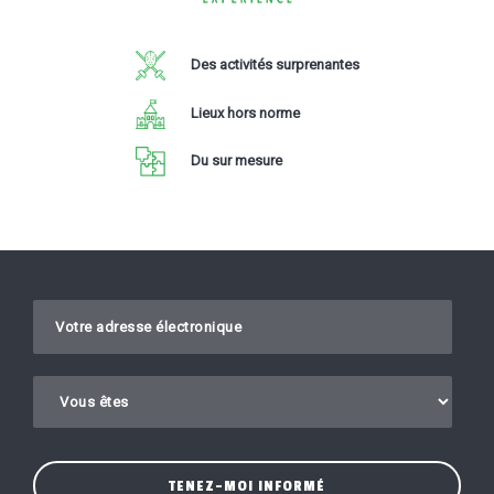
Des activités surprenantes
Lieux hors norme
Du sur mesure
Gelieve dit veld leeg te laten.