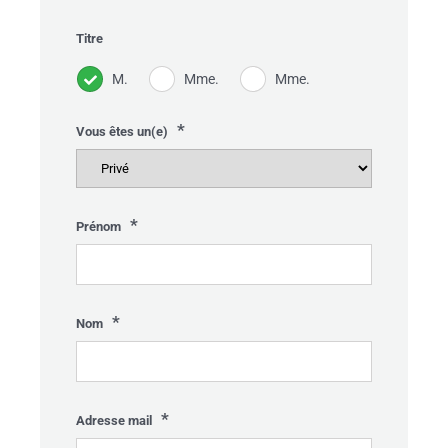
Titre
M.
Mme.
Mme.
*
Vous êtes un(e)
*
Prénom
*
Nom
*
Adresse mail
Gelieve dit veld leeg te laten.