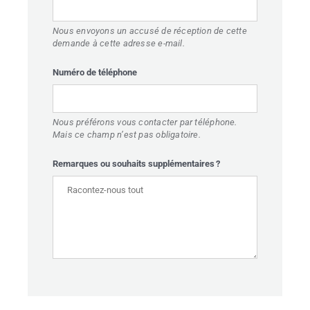
Nous envoyons un accusé de réception de cette
ACCUEIL
demande à cette adresse e-mail.
CTIVITÉS
Numéro de téléphone
MBUILDING
LIEUX
Nous préférons vous contacter par téléphone.
Mais ce champ n’est pas obligatoire.
OS DE TOUCHÉ
Remarques ou souhaits supplémentaires ?
BLOG
ONTACT
DE DE PRIX
FR
EN