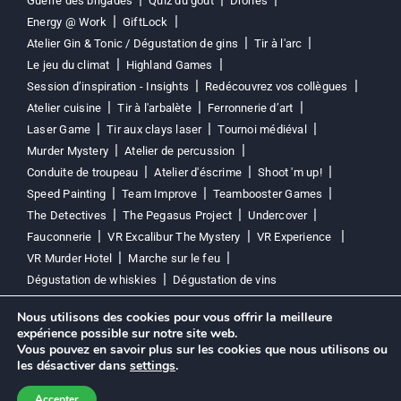
Guerre des brigades
Quiz du goût
Drones
Energy @ Work
GiftLock
Atelier Gin & Tonic / Dégustation de gins
Tir à l'arc
Le jeu du climat
Highland Games
Session d’inspiration - Insights
Redécouvrez vos collègues
Atelier cuisine
Tir à l'arbalète
Ferronnerie d’art
Laser Game
Tir aux clays laser
Tournoi médiéval
Murder Mystery
Atelier de percussion
Conduite de troupeau
Atelier d'éscrime
Shoot 'm up!
Speed Painting
Team Improve
Teambooster Games
The Detectives
The Pegasus Project
Undercover
Fauconnerie
VR Excalibur The Mystery
VR Experience
VR Murder Hotel
Marche sur le feu
Dégustation de whiskies
Dégustation de vins
Nous utilisons des cookies pour vous offrir la meilleure
Politique de confidentialité
Politique en matière de cookies
expérience possible sur notre site web.
Vous pouvez en savoir plus sur les cookies que nous utilisons ou
les désactiver dans
settings
.
5/5
★★★★★
Accepter