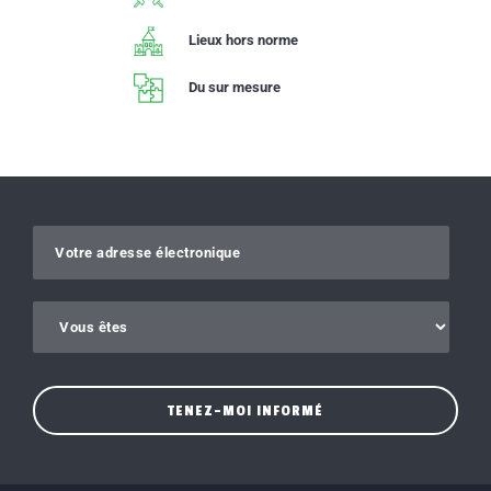
Lieux hors norme
Du sur mesure
Gelieve dit veld leeg te laten.