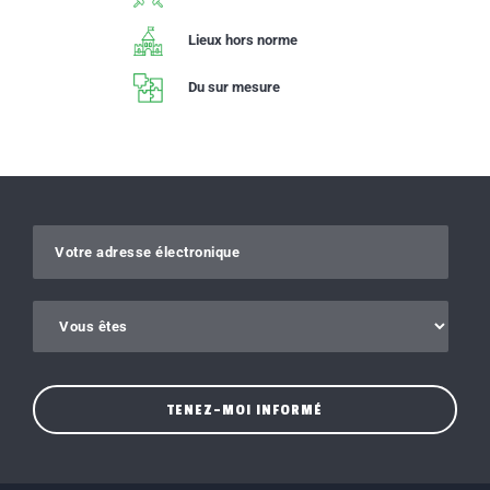
Lieux hors norme
Du sur mesure
Gelieve dit veld leeg te laten.