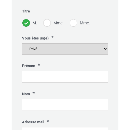
Titre
M.
Mme.
Mme.
*
Vous êtes un(e)
*
Prénom
*
Nom
*
Adresse mail
Gelieve dit veld leeg te laten.