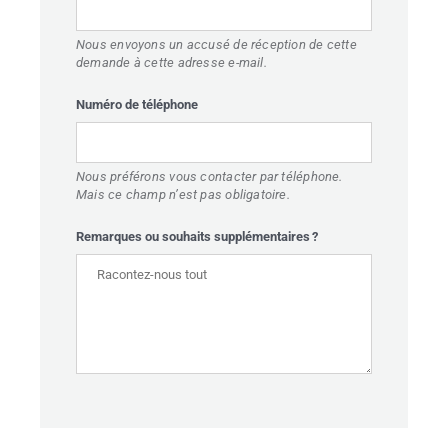
Nous envoyons un accusé de réception de cette
ACCUEIL
demande à cette adresse e-mail.
CTIVITÉS
Numéro de téléphone
MBUILDING
LIEUX
Nous préférons vous contacter par téléphone.
Mais ce champ n’est pas obligatoire.
OS DE TOUCHÉ
Remarques ou souhaits supplémentaires ?
BLOG
ONTACT
DE DE PRIX
FR
EN