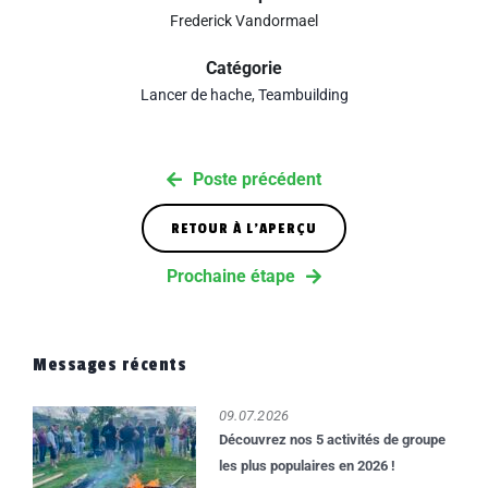
Frederick Vandormael
Catégorie
Lancer de hache
,
Teambuilding
Poste précédent
RETOUR À L'APERÇU
Prochaine étape
ACCUEIL
CTIVITÉS
Messages récents
MBUILDING
09.07.2026
LIEUX
Découvrez nos 5 activités de groupe
les plus populaires en 2026 !
OS DE TOUCHÉ