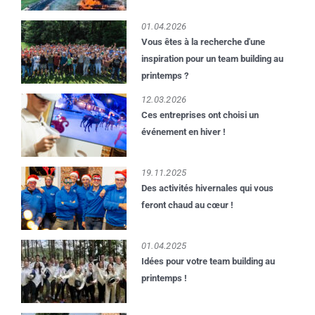
BLOG
01.04.2026
Vous êtes à la recherche d'une
ONTACT
inspiration pour un team building au
printemps ?
DE DE PRIX
12.03.2026
Ces entreprises ont choisi un
événement en hiver !
FR
EN
19.11.2025
Des activités hivernales qui vous
feront chaud au cœur !
01.04.2025
Idées pour votre team building au
printemps !