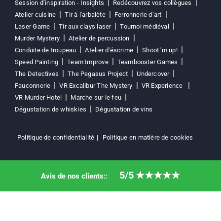
Session d’inspiration - Insights
Redécouvrez vos collègues
Atelier cuisine
Tir à l'arbalète
Ferronnerie d’art
Laser Game
Tir aux clays laser
Tournoi médiéval
Murder Mystery
Atelier de percussion
Conduite de troupeau
Atelier d'éscrime
Shoot 'm up!
Speed Painting
Team Improve
Teambooster Games
The Detectives
The Pegasus Project
Undercover
Fauconnerie
VR Excalibur The Mystery
VR Experience
VR Murder Hotel
Marche sur le feu
Dégustation de whiskies
Dégustation de vins
Politique de confidentialité
Politique en matière de cookies
5/5
★★★★★
Avis de nos clients::