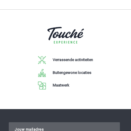
Verrassende activiteiten
Buitengewone locaties
Maatwerk
Gelieve dit veld leeg te laten.