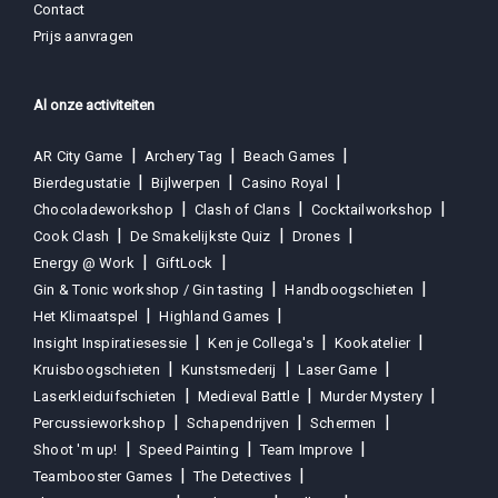
Contact
Prijs aanvragen
Al onze activiteiten
AR City Game
Archery Tag
Beach Games
Bierdegustatie
Bijlwerpen
Casino Royal
Chocoladeworkshop
Clash of Clans
Cocktailworkshop
Cook Clash
De Smakelijkste Quiz
Drones
Energy @ Work
GiftLock
Gin & Tonic workshop / Gin tasting
Handboogschieten
Het Klimaatspel
Highland Games
Insight Inspiratiesessie
Ken je Collega's
Kookatelier
Kruisboogschieten
Kunstsmederij
Laser Game
Laserkleiduifschieten
Medieval Battle
Murder Mystery
Percussieworkshop
Schapendrijven
Schermen
Shoot 'm up!
Speed Painting
Team Improve
Teambooster Games
The Detectives