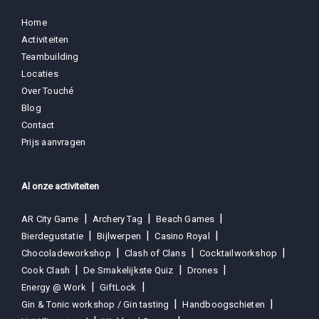
Home
Activiteiten
Teambuilding
Locaties
Over Touché
Blog
Contact
Prijs aanvragen
Al onze activiteiten
AR City Game
Archery Tag
Beach Games
Bierdegustatie
Bijlwerpen
Casino Royal
Chocoladeworkshop
Clash of Clans
Cocktailworkshop
Cook Clash
De Smakelijkste Quiz
Drones
Energy @ Work
GiftLock
Gin & Tonic workshop / Gin tasting
Handboogschieten