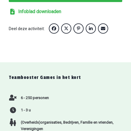
Infoblad downloaden
Deel deze activiteit:
Teambooster Games
in het kort
6 - 250 personen
1 - 3 u
(Overheids)organisaties
,
Bedrijven
,
Familie en vrienden
,
Verenigingen