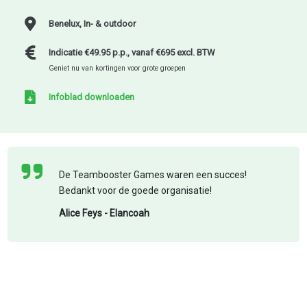
HOME
Benelux, In- & outdoor
IVITEITEN
Indicatie €49.95 p.p., vanaf €695 excl. BTW
MBUILDING
Geniet nu van kortingen voor grote groepen
OCATIES
Infoblad downloaden
R TOUCHÉ
BLOG
De Teambooster Games waren een succes!
ONTACT
Bedankt voor de goede organisatie!
 AANVRAGEN
Alice Feys - Elancoah
FR
EN