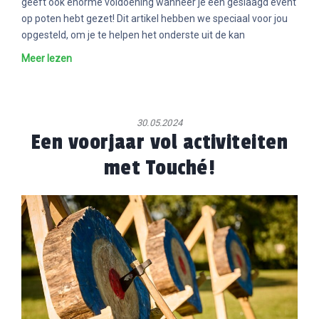
geeft ook enorme voldoening wanneer je een geslaagd event
MBUILDING
op poten hebt gezet! Dit artikel hebben we speciaal voor jou
OCATIES
opgesteld, om je te helpen het onderste uit de kan
Meer lezen
R TOUCHÉ
BLOG
ONTACT
30.05.2024
Een voorjaar vol activiteiten
 AANVRAGEN
met Touché!
FR
EN