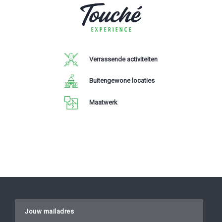
Verrassende activiteiten
Buitengewone locaties
Maatwerk
Gelieve dit veld leeg te laten.