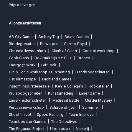
Prijs aanvragen
Al onze activiteiten
AR City Game
Archery Tag
Beach Games
Bierdegustatie
Bijlwerpen
Casino Royal
Chocoladeworkshop
Clash of Clans
Cocktailworkshop
Cook Clash
De Smakelijkste Quiz
Drones
Energy @ Work
GiftLock
Gin & Tonic workshop / Gin tasting
Handboogschieten
Het Klimaatspel
Highland Games
Insight Inspiratiesessie
Ken je Collega's
Kookatelier
Kruisboogschieten
Kunstsmederij
Laser Game
Laserkleiduifschieten
Medieval Battle
Murder Mystery
Percussieworkshop
Schapendrijven
Schermen
Shoot 'm up!
Speed Painting
Team Improve
Teambooster Games
The Detectives
The Pegasus Project
Undercover
Valkerij