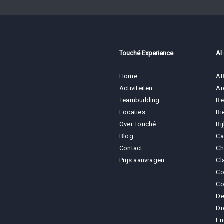
Touché Experience
Al
Home
AR
Activiteiten
Ar
Teambuilding
Be
Locaties
Bi
Over Touché
Bi
Blog
Ca
Contact
Ch
Prijs aanvragen
Cl
Co
Co
De
Dr
En