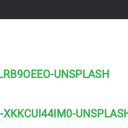
1LRB9OEEO-UNSPLASH
Z-XKKCUI44IM0-UNSPLAS