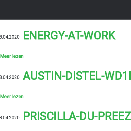
ENERGY-AT-WORK
8.04.2020
Meer lezen
AUSTIN-DISTEL-WD
8.04.2020
Meer lezen
PRISCILLA-DU-PREE
8.04.2020