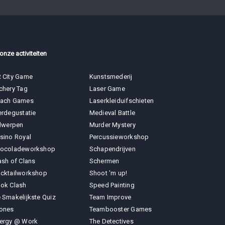
 onze activiteiten
 City Game
Kunstsmederij
chery Tag
Laser Game
ach Games
Laserkleiduifschieten
erdegustatie
Medieval Battle
jlwerpen
Murder Mystery
sino Royal
Percussieworkshop
ocoladeworkshop
Schapendrijven
ash of Clans
Schermen
cktailworkshop
Shoot 'm up!
ok Clash
Speed Painting
 Smakelijkste Quiz
Team Improve
ones
Teambooster Games
ergy @ Work
The Detectives