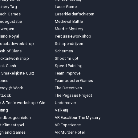
chery Tag
Laser Game
ach Games
Laserkleiduifschieten
erdegustatie
Medieval Battle
jlwerpen
Murder Mystery
sino Royal
Percussieworkshop
ocoladeworkshop
Schapendrijven
ash of Clans
Schermen
cktailworkshop
Shoot 'm up!
ok Clash
Speed Painting
 Smakelijkste Quiz
Team Improve
ones
Teambooster Games
ergy @ Work
The Detectives
ftLock
The Pegasus Project
n & Tonic workshop / Gin
Undercover
sting
Valkerij
ndboogschieten
VR Excalibur The Mystery
t Klimaatspel
VR Experience
ghland Games
VR Murder Hotel