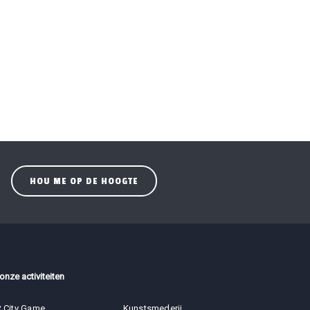
 onze activiteiten
 City Game
Kunstsmederij