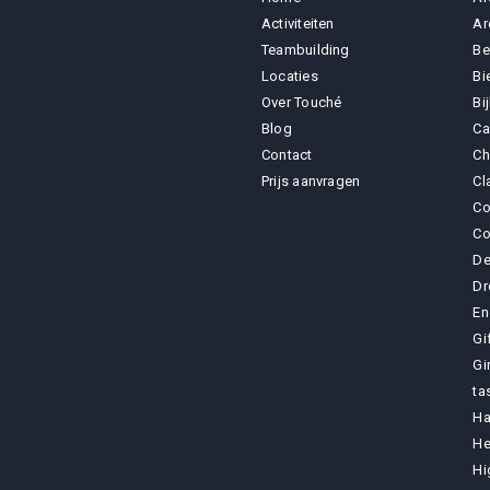
Activiteiten
Ar
Teambuilding
Be
Locaties
Bi
Over Touché
Bi
Blog
Ca
Contact
Ch
Prijs aanvragen
Cl
Co
Co
De
Dr
En
Gi
Gi
ta
Ha
He
Hi