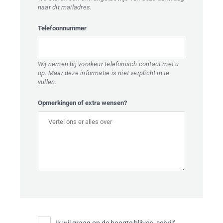
naar dit mailadres.
te
MBUILDING
laten.
Telefoonnummer
OCATIES
R TOUCHÉ
Wij nemen bij voorkeur telefonisch contact met u
op. Maar deze informatie is niet verplicht in te
BLOG
vullen.
ONTACT
Opmerkingen of extra wensen?
 AANVRAGEN
FR
EN