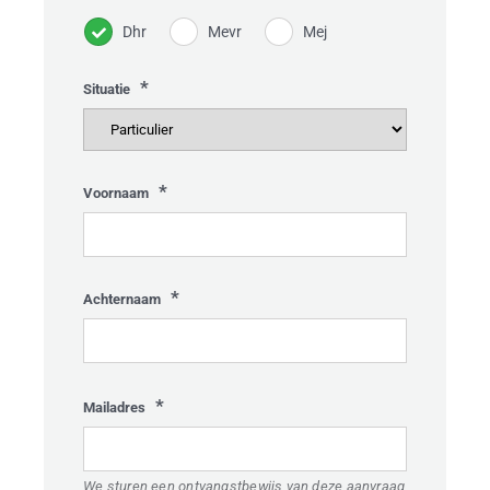
Dhr
Mevr
Mej
*
Situatie
*
Voornaam
*
Achternaam
*
Gelieve
Mailadres
HOME
dit
veld
IVITEITEN
We sturen een ontvangstbewijs van deze aanvraag
leeg