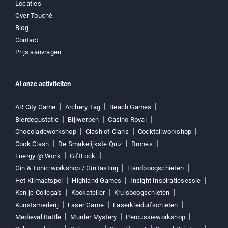
Locaties
Over Touché
Blog
Contact
Prijs aanvragen
Al onze activiteiten
AR City Game
Archery Tag
Beach Games
Bierdegustatie
Bijlwerpen
Casino Royal
Chocoladeworkshop
Clash of Clans
Cocktailworkshop
Cook Clash
De Smakelijkste Quiz
Drones
Energy @ Work
GiftLock
Gin & Tonic workshop / Gin tasting
Handboogschieten
Het Klimaatspel
Highland Games
Insight Inspiratiesessie
Ken je Collega's
Kookatelier
Kruisboogschieten
Kunstsmederij
Laser Game
Laserkleiduifschieten
Medieval Battle
Murder Mystery
Percussieworkshop